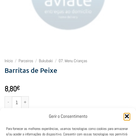
Início
/
Parceiros
/
Bukubaki
/
07. Menu Crianças
Barritas de Peixe
8,80
€
Quantidade de Barritas de Peixe
Adicionar
Gerir o Consentimento
Para fornecer as melhores experiências, usamos tecnologias como cookies para armazenar
e/ou aceder a informações do dispositivo. Consentir com essas tecnologias nos permitirá