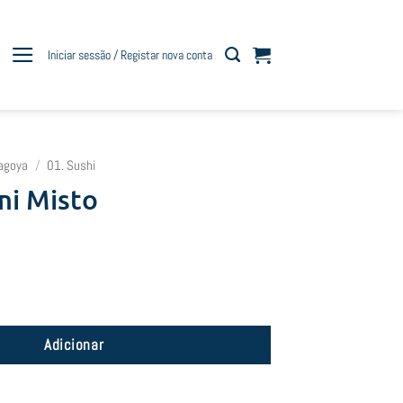
Iniciar sessão / Registar nova conta
agoya
/
01. Sushi
mi Misto
himi Misto
Adicionar