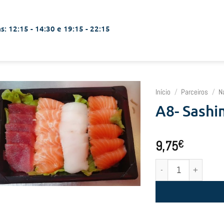
s: 12:15 - 14:30 e 19:15 - 22:15
Início
/
Parceiros
/
N
A8- Sashi
9,75
€
Quantidade de A8- Sas