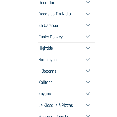
Decorflor
Doces da Tia Nidia
Eh Carapau
Funky Donkey
Hightide
Himalayan
Il Boconne
Kalifood
Koyuma
Le Kiosque à Pizzas
Maharani Peniche