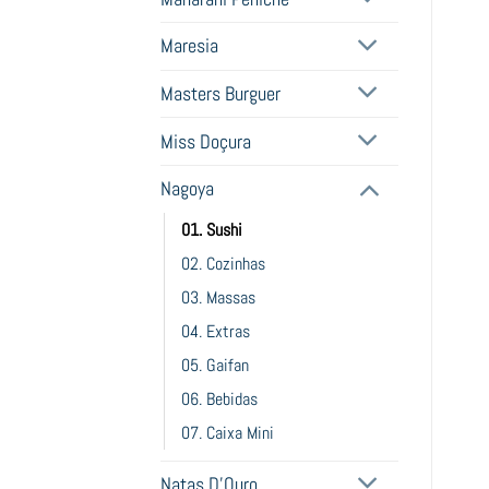
Maresia
Masters Burguer
Miss Doçura
Nagoya
01. Sushi
02. Cozinhas
03. Massas
04. Extras
05. Gaifan
06. Bebidas
07. Caixa Mini
Natas D'Ouro