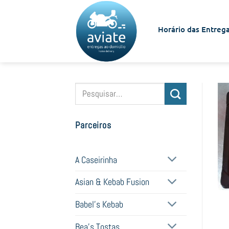
Skip
to
Horário das Entrega
content
Pesquisar
por:
Parceiros
A Caseirinha
Asian & Kebab Fusion
Babel's Kebab
Bea's Tostas