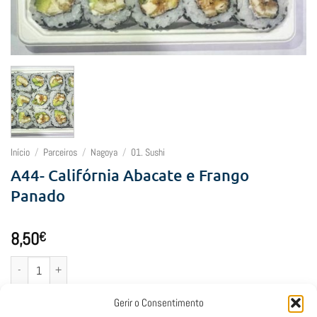
Início
/
Parceiros
/
Nagoya
/
01. Sushi
A44- Califórnia Abacate e Frango
Panado
8,50
€
Quantidade de A44- Califórnia Abacate e Frango Panado
Adicionar
Gerir o Consentimento