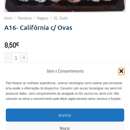
Início
/
Parceiros
/
Nagoya
/
01. Sushi
A16- Califórnia c/ Ovas
8,50
€
Quantidade de A16- Califórnia c/ Ovas
Adicionar
Gerir o Consentimento
Para fornecer as melhores experiências, usamos tecnologias como cookies para armazenar
e/ou aceder a informações do dispositivo. Consentir com essas tecnologias nos permitirá
processar dados, como comportamento de navegação ou IDs exclusivos neste site. Não
consentir ou retirar o consentimento pode afetar negativamante certos recursos e funções.
Aceitar
Negar