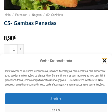
Início
/
Parceiros
/
Nagoya
/
02. Cozinhas
C5- Gambas Panadas
8,90
€
Quantidade de C5- Gambas Panadas
Adicionar
Gerir o Consentimento
Para fornecer as melhores experiências, usamos tecnologias como cookies para armazenar
e/ou aceder a informações do dispositivo. Consentir com essas tecnologias nos permitirá
processar dados, como comportamento de navegação ou IDs exclusivos neste site. Não
consentir ou retirar o consentimento pode afetar negativamante certos recursos e funções.
Aceitar
Negar