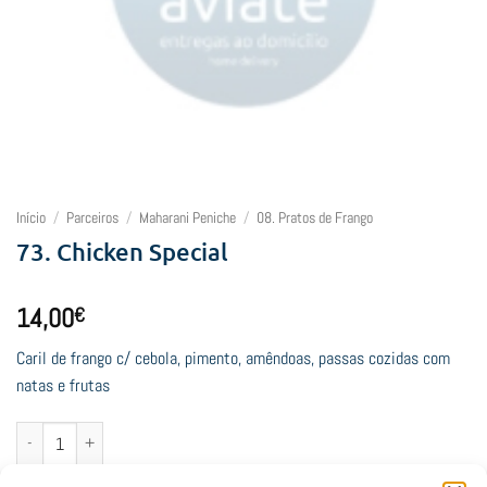
Início
/
Parceiros
/
Maharani Peniche
/
08. Pratos de Frango
73. Chicken Special
14,00
€
Caril de frango c/ cebola, pimento, amêndoas, passas cozidas com
natas e frutas
Quantidade de 73. Chicken Special
Adicionar