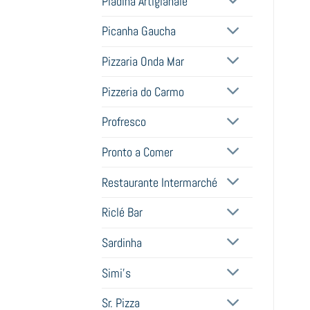
Piadina Artigianale
Picanha Gaucha
Pizzaria Onda Mar
Pizzeria do Carmo
Profresco
Pronto a Comer
Restaurante Intermarché
Riclé Bar
Sardinha
Simi's
Sr. Pizza