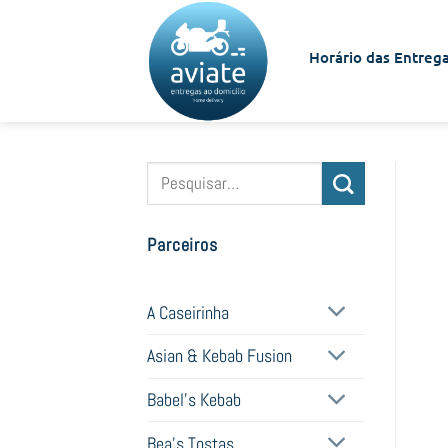
Skip
to
Horário das Entrega
content
Pesquisar
por:
Parceiros
A Caseirinha
Asian & Kebab Fusion
Babel's Kebab
Bea's Tostas