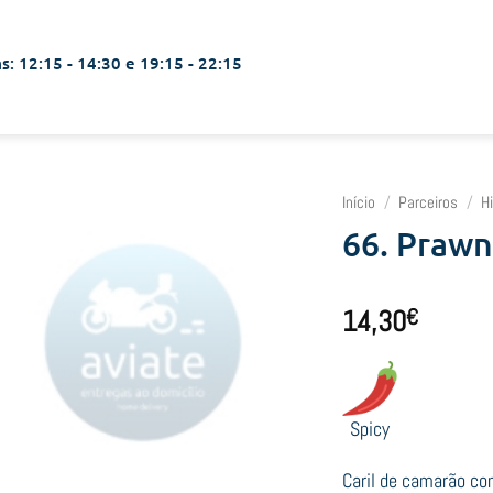
s: 12:15 - 14:30 e 19:15 - 22:15
Início
/
Parceiros
/
H
66. Praw
14,30
€
Spicy
Caril de camarão co