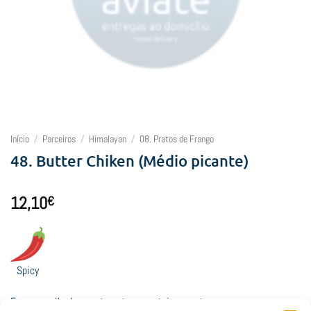
Início
/
Parceiros
/
Himalayan
/
08. Pratos de Frango
48. Butter Chiken (Médio picante)
12,10
€
Spicy
Frango grelhado com tomates, manteiga e natas