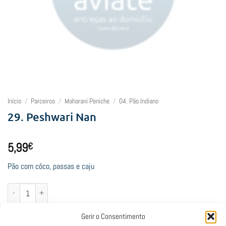
Início
/
Parceiros
/
Maharani Peniche
/
04. Pão Indiano
29. Peshwari Nan
5,99
€
Pão com côco, passas e caju
Quantidade de 29. Peshwari Nan
Adicionar
Gerir o Consentimento