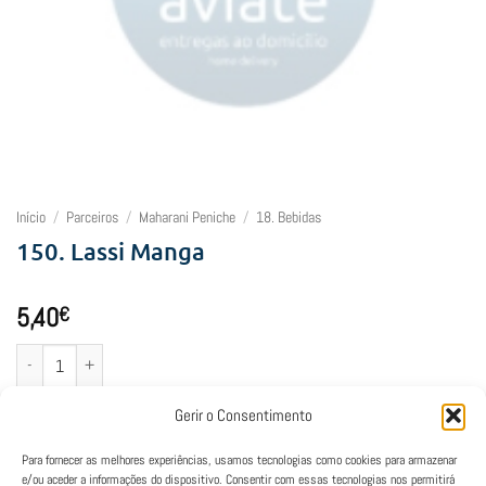
Início
/
Parceiros
/
Maharani Peniche
/
18. Bebidas
150. Lassi Manga
5,40
€
Quantidade de 150. Lassi Manga
Adicionar
Gerir o Consentimento
Para fornecer as melhores experiências, usamos tecnologias como cookies para armazenar
e/ou aceder a informações do dispositivo. Consentir com essas tecnologias nos permitirá