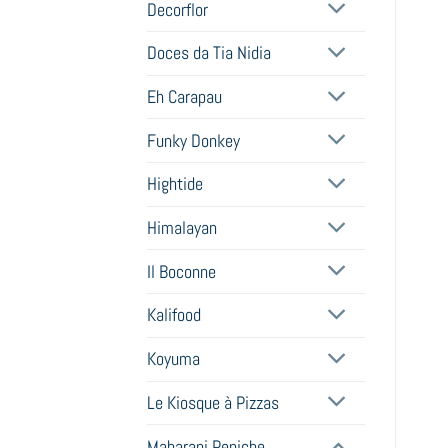
Decorflor
Doces da Tia Nidia
Eh Carapau
Funky Donkey
Hightide
Himalayan
Il Boconne
Kalifood
Koyuma
Le Kiosque à Pizzas
Maharani Peniche