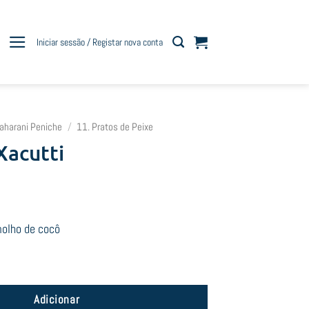
Iniciar sessão / Registar nova conta
aharani Peniche
/
11. Pratos de Peixe
Xacutti
molho de cocô
sh Xacutti
Adicionar