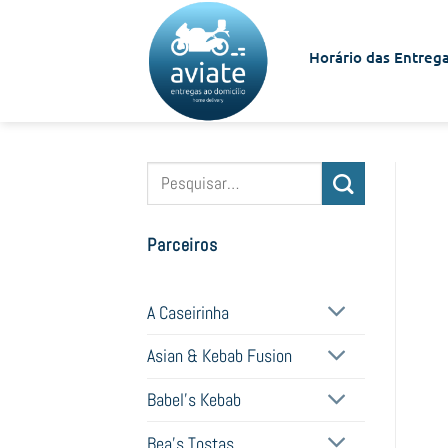
Skip
to
Horário das Entrega
content
Pesquisar
por:
Parceiros
A Caseirinha
Asian & Kebab Fusion
Babel's Kebab
Bea's Tostas