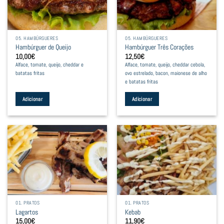
05. HAMBÚRGUERES
05. HAMBÚRGUERES
Hambúrguer de Queijo
Hambúrguer Três Corações
10,00
€
12,50
€
Alface, tomate, queijo, cheddar e
Alface, tomate, queijo, cheddar cebola,
batatas fritas
ovo estrelado, bacon, maionese de alho
e batatas fritas
Adicionar
Adicionar
01. PRATOS
01. PRATOS
Lagartos
Kebab
15,00
€
11,90
€