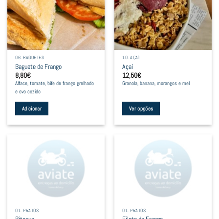
variants.
The
options
may
be
06. BAGUETES
10. AÇAÍ
chosen
Baguete de Frango
Açaí
on
8,80
€
12,50
€
the
Alface, tomate, bife de frango grelhado
Granola, banana, morangos e mel
product
e ovo cozido
page
Adicionar
Ver opções
This
product
has
multiple
variants.
The
options
may
be
01. PRATOS
01. PRATOS
chosen