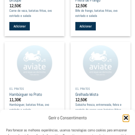
Bitoque
Filete de Frango
on
12,50
€
12,50
€
the
Carne de vaca, batatas fritas, ovo
Bife de frango, batatas fritas, ovo
product
estrlado e salada
estrlado e salada
page
Adicionar
Adicionar
01. PRATOS
01. PRATOS
Hambúrguer no Prato
Grelhada Mista
11,30
€
12,50
€
Hambúrguer, batatas fritas, ovo
Salsicha fresca, entremeada, febra e
estrlado e salada
costela de porco com batatas fritas
Gerir o Consentimento
Adicionar
Adicionar
Para fornecer as melhores experiências, usamos tecnologias como cookies para armazenar