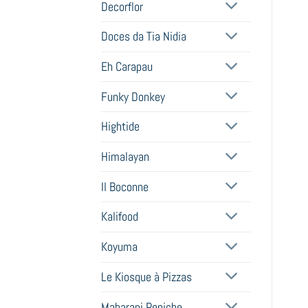
Decorflor
Doces da Tia Nidia
Eh Carapau
Funky Donkey
Hightide
Himalayan
Il Boconne
Kalifood
Koyuma
Le Kiosque à Pizzas
Maharani Peniche