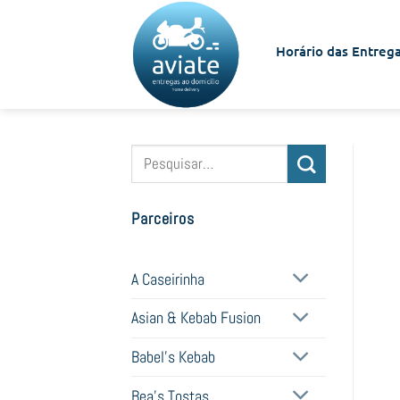
Skip
to
Horário das Entrega
content
Pesquisar
por:
Parceiros
A Caseirinha
Asian & Kebab Fusion
Babel's Kebab
Bea's Tostas