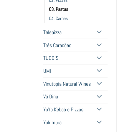
02. Pizzas
03. Pastas
04. Carnes
Telepizza
Três Corações
TUGO'S
UMI
Vinutopia Natural Wines
Vó Dina
YoYo Kebab e Pizzas
Yukimura