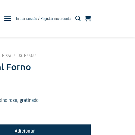
Iniciar sessão / Registar nova conta
r. Pizza
/
03. Pastas
al Forno
olho rosé, gratinado
 al Forno
Adicionar